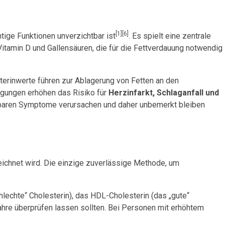
[1][6]
tige Funktionen unverzichtbar ist
. Es spielt eine zentrale
tamin D und Gallensäuren, die für die Fettverdauung notwendig
sterinwerte führen zur Ablagerung von Fetten an den
ngungen erhöhen das Risiko für
Herzinfarkt, Schlaganfall und
pürbaren Symptome verursachen und daher unbemerkt bleiben
ezeichnet wird. Die einzige zuverlässige Methode, um
echte“ Cholesterin), das HDL-Cholesterin (das „gute“
ahre überprüfen lassen sollten. Bei Personen mit erhöhtem
.