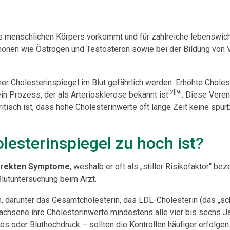
 des menschlichen Körpers vorkommt und für zahlreiche lebenswich
nen wie Östrogen und Testosteron sowie bei der Bildung von Vi
oher Cholesterinspiegel im Blut gefährlich werden. Erhöhte Chole
[2][9]
n Prozess, der als Arteriosklerose bekannt ist
. Diese Vere
ritisch ist, dass hohe Cholesterinwerte oft lange Zeit keine s
lesterinspiegel zu hoch ist?
direkten Symptome
, weshalb er oft als „stiller Risikofaktor“ b
Blutuntersuchung beim Arzt.
arunter das Gesamtcholesterin, das LDL-Cholesterin (das „schl
wachsene ihre Cholesterinwerte mindestens alle vier bis sechs J
es oder Bluthochdruck – sollten die Kontrollen häufiger erfolgen