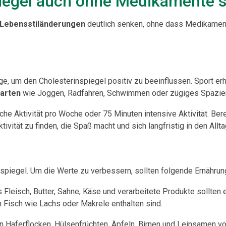
piegel auch ohne Medikamente 
Lebensstiländerungen
deutlich senken, ohne dass Medikamente
e, um den Cholesterinspiegel positiv zu beeinflussen. Sport erh
arten
wie Joggen, Radfahren, Schwimmen oder zügiges Spazie
he Aktivität pro Woche oder 75 Minuten intensive Aktivität. B
vität zu finden, die Spaß macht und sich langfristig in den Alltag
inspiegel. Um die Werte zu verbessern, sollten folgende Ernähru
 Fleisch, Butter, Sahne, Käse und verarbeitete Produkte sollten
 Fisch wie Lachs oder Makrele enthalten sind.
 in Haferflocken, Hülsenfrüchten, Äpfeln, Birnen und Leinsamen