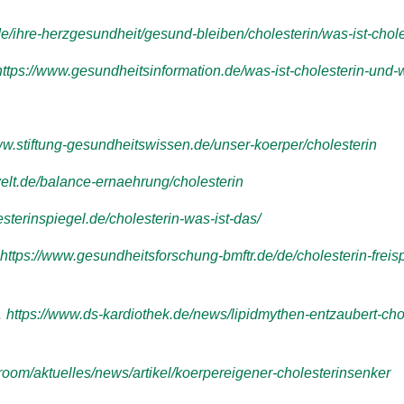
.de/ihre-herzgesundheit/gesund-bleiben/cholesterin/was-ist-chole
https://www.gesundheitsinformation.de/was-ist-cholesterin-und-w
ww.stiftung-gesundheitswissen.de/unser-koerper/cholesterin
elt.de/balance-ernaehrung/cholesterin
sterinspiegel.de/cholesterin-was-ist-das/
https://www.gesundheitsforschung-bmftr.de/de/cholesterin-freis
…
https://www.ds-kardiothek.de/news/lipidmythen-entzaubert-ch
room/aktuelles/news/artikel/koerpereigener-cholesterinsenker