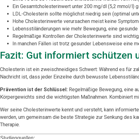
Ein Gesamtcholesterinwert unter 200 mg/dl (5,2 mmol/l) gi
LDL-Cholesterin sollte möglichst niedrig sein (optimal un
Hohe Cholesterinwerte verursachen meist keine Symptome 
Lebensstiländerungen wie mehr Bewegung, eine gesunde E
Regelmäßige Kontrollen der Cholesterinwerte sind wichtig
In manchen Fällen ist trotz gesunder Lebensweise eine m
Fazit: Gut informiert schützen
Cholesterin ist ein zweischneidiges Schwert: Während es für zah
Nachricht ist, dass jeder Einzelne durch bewusste Lebensstilän
Prävention ist der Schlüssel:
Regelmäßige Bewegung, eine aus
Körpergewichts sind die wichtigsten Maßnahmen. Kombiniert mit 
Wer seine Cholesterinwerte kennt und versteht, kann informierte
werden, um gemeinsam die beste Strategie zur Senkung des kar
Therapie.
Studienquellen: