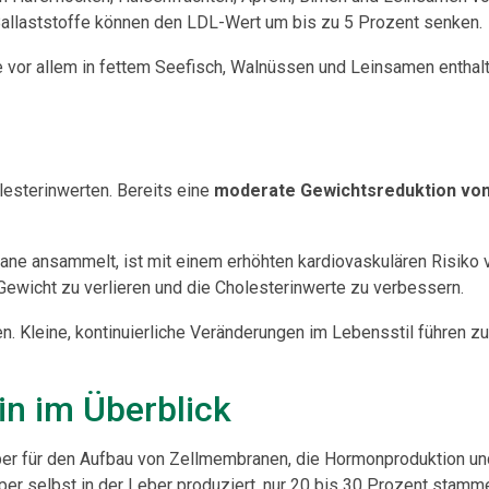
Ballaststoffe können den LDL-Wert um bis zu 5 Prozent senken.
 vor allem in fettem Seefisch, Walnüssen und Leinsamen enthalt
esterinwerten. Bereits eine
moderate Gewichtsreduktion von 
gane ansammelt, ist mit einem erhöhten kardiovaskulären Risik
ewicht zu verlieren und die Cholesterinwerte zu verbessern.
ten. Kleine, kontinuierliche Veränderungen im Lebensstil führen 
in im Überblick
rper für den Aufbau von Zellmembranen, die Hormonproduktion und
r selbst in der Leber produziert, nur 20 bis 30 Prozent stamm