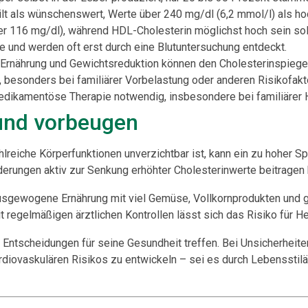
lt als wünschenswert, Werte über 240 mg/dl (6,2 mmol/l) als ho
ter 116 mg/dl), während HDL-Cholesterin möglichst hoch sein sol
und werden oft erst durch eine Blutuntersuchung entdeckt.
rnährung und Gewichtsreduktion können den Cholesterinspiege
, besonders bei familiärer Vorbelastung oder anderen Risikofakt
edikamentöse Therapie notwendig, insbesondere bei familiärer 
 und vorbeugen
lreiche Körperfunktionen unverzichtbar ist, kann ein zu hoher S
derungen aktiv zur Senkung erhöhter Cholesterinwerte beitragen 
gewogene Ernährung mit viel Gemüse, Vollkornprodukten und g
regelmäßigen ärztlichen Kontrollen lässt sich das Risiko für He
 Entscheidungen für seine Gesundheit treffen. Bei Unsicherheiten
diovaskulären Risikos zu entwickeln – sei es durch Lebensstil