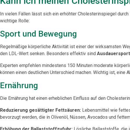
Kann ich meinen Cholesterins
In vielen Fällen lässt sich ein erhöhter Cholesterinspiegel durch
wichtige Rolle:
Sport und Bewegung
Regelmäßige körperliche Aktivität ist einer der wirksamsten Weg
den LDL-Wert senken. Besonders effektiv sind
Ausdauersport
Experten empfehlen mindestens 150 Minuten moderate körperlic
können einen deutlichen Unterschied machen. Wichtig ist, eine Akti
Ernährung
Die Ernährung hat einen erheblichen Einfluss auf den Cholester
Reduzierung gesättigter Fettsäuren:
Lebensmittel wie fettes
bevorzugt werden, die in Olivenöl, Nüssen, Avocados und fettem
Erhöhung der Ballaststoffzufuhr:
Lösliche Ballaststoffe, die