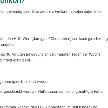
senken?
 notwendig sind. Drei zentrale Faktoren spielen dabei eine
öht den HDL-Wert (das „gute“ Cholesterin) und kann gleichzeitig
rengehen.
ereits 30 Minuten Bewegung an den meisten Tagen der Woche
 integrieren lässt.
ngsprinzipien beachtet werden:
 eingeschränkt werden. Stattdessen sollten ungesättigte Fette
 vorkommen, können das LDL-Cholesterin im Blut binden und