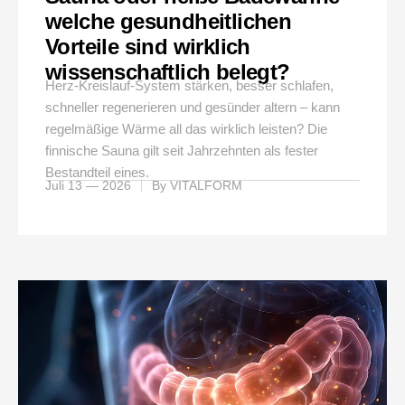
welche gesundheitlichen
Vorteile sind wirklich
wissenschaftlich belegt?
Herz-Kreislauf-System stärken, besser schlafen,
schneller regenerieren und gesünder altern – kann
regelmäßige Wärme all das wirklich leisten? Die
finnische Sauna gilt seit Jahrzehnten als fester
Bestandteil eines.
Juli 13 — 2026
By
VITALFORM