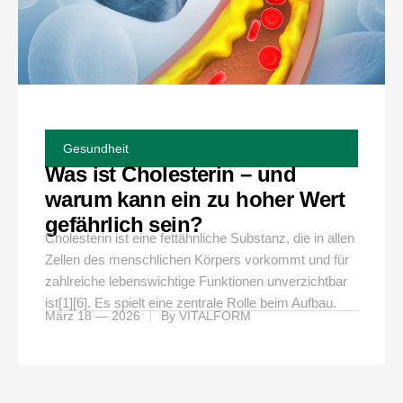
Gesundheit
Was ist Cholesterin – und
warum kann ein zu hoher Wert
gefährlich sein?
Cholesterin ist eine fettähnliche Substanz, die in allen
Zellen des menschlichen Körpers vorkommt und für
zahlreiche lebenswichtige Funktionen unverzichtbar
ist[1][6]. Es spielt eine zentrale Rolle beim Aufbau.
März 18 — 2026
By
VITALFORM