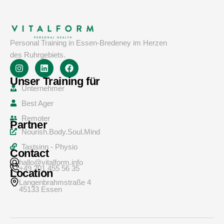
Personal Training in Essen-Bredeney im Herzen
des Ruhrgebiets.
Unser Training für
Unternehmer
Best Ager
Remoter
Partner
Nourish.Body.Soul.Mind
Tastsinn - Physio
Contact
hallo@vitalform.info
+49 201 455 56 35
Location
Langenbrahmstraße 4
45133 Essen