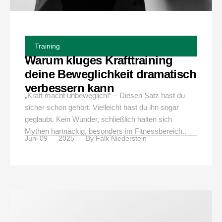
Training
Warum kluges Krafttraining
deine Beweglichkeit dramatisch
verbessern kann
„Kraft macht unbeweglich!“ – Diesen Satz hast du
sicher schon gehört. Vielleicht hast du ihn sogar
geglaubt. Kein Wunder, schließlich halten sich
Mythen hartnäckig, besonders im Fitnessbereich..
Juni 09 — 2025
By
Falk Niederstein